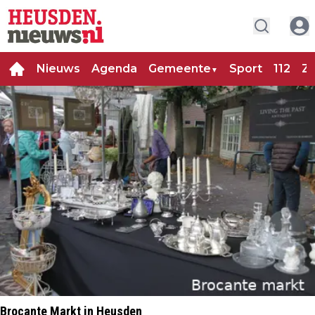
Nieuws
Agenda
Gemeente
Sport
112
Za
▼
Brocante Markt in Heusden