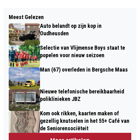
Vorig artikel
Volgend artikel
ACTIVITEITEN SENIORENSCHOOL
Meest Gelezen
NIEUWS VAN PROTESTANTSE KERK
HEUSDEN IN JUNI 2026
Auto belandt op zijn kop in
DRUNEN
Oudheusden
Selectie van Vlijmense Boys staat te
popelen voor nieuw seizoen
Man (67) overleden in Bergsche Maas
Nieuwe telefonische bereikbaarheid
poliklinieken JBZ
Kom ook rikken, kaarten maken of
gezellig knutselen in het 55+ Café van
de Seniorensociëteit