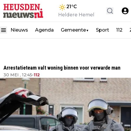
21
°C
Heldere Hemel
Nieuws
Agenda
Gemeente
Sport
112
▼
Arrestatieteam valt woning binnen voor verwarde man
30 MEI , 12:45
•
112