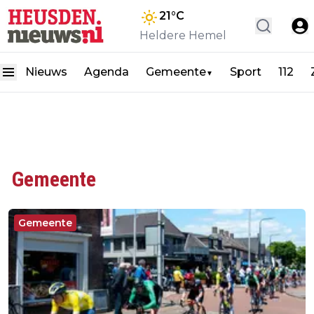
21
°C
Heldere Hemel
Nieuws
Agenda
Gemeente
Sport
112
▼
Gemeente
Gemeente