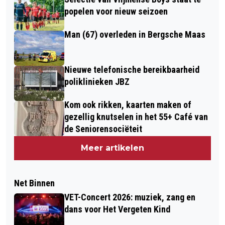
popelen voor nieuw seizoen
Man (67) overleden in Bergsche Maas
Nieuwe telefonische bereikbaarheid
poliklinieken JBZ
Kom ook rikken, kaarten maken of
gezellig knutselen in het 55+ Café van
de Seniorensociëteit
Meer artikelen
Net Binnen
VET-Concert 2026: muziek, zang en
dans voor Het Vergeten Kind