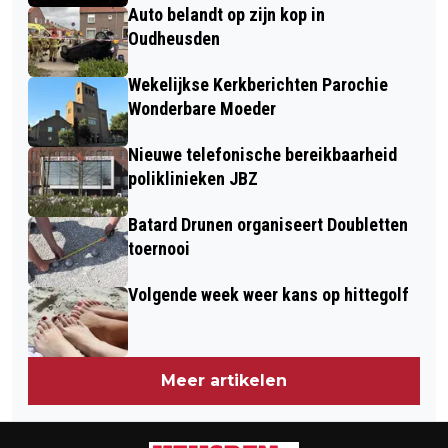
Auto belandt op zijn kop in
Oudheusden
Wekelijkse Kerkberichten Parochie
Wonderbare Moeder
Nieuwe telefonische bereikbaarheid
poliklinieken JBZ
Batard Drunen organiseert Doubletten
toernooi
Volgende week weer kans op hittegolf
Meer artikelen