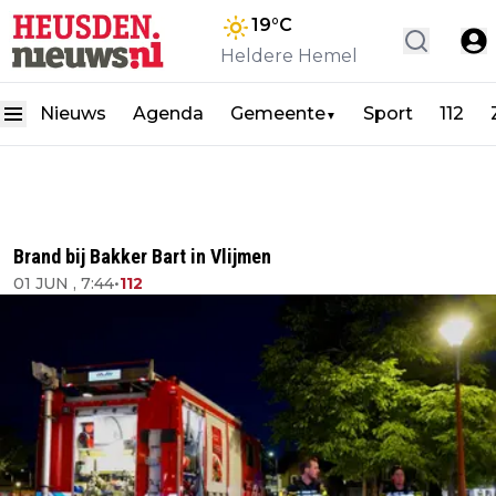
19
°C
Heldere Hemel
Nieuws
Agenda
Gemeente
Sport
112
▼
Brand bij Bakker Bart in Vlijmen
01 JUN , 7:44
•
112