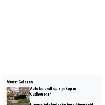
Vorig artikel
Volgend artikel
KIKKER, VOORLEZEN EN KNUTSELEN
Meest Gelezen
KIENMIDDAG BIJ KBO NIEUWKUIJK
TIJDENS DE BOEKSTARTDAG 2026
Auto belandt op zijn kop in
Oudheusden
Nieuwe telefonische bereikbaarheid