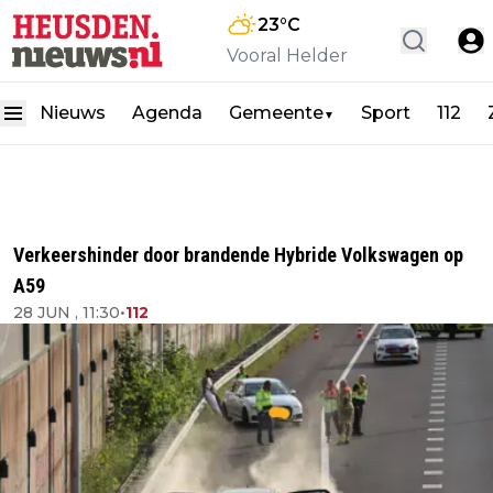
23
°C
Vooral Helder
Nieuws
Agenda
Gemeente
Sport
112
▼
Verkeershinder door brandende Hybride Volkswagen op
A59
28 JUN , 11:30
•
112