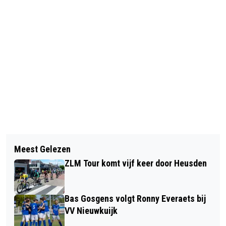
Vorig artikel
Volgend artikel
LANDELIJK VUURWERKVERBOD GELDT
Meest Gelezen
ZANGGROEP CHANTEMBLE TREEDT IN
TIJDENS KOMENDE JAARWISSELING
ZLM Tour komt vijf keer door Heusden
DE TUIN VAN HET GOUVERNEURSHUIS
IN HEUSDEN OP
Bas Gosgens volgt Ronny Everaets bij
VV Nieuwkuijk