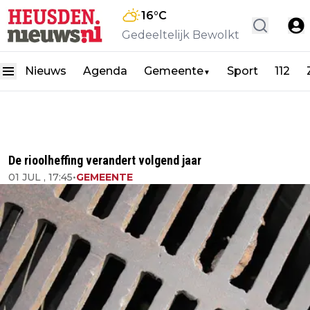
16
°C
Gedeeltelijk Bewolkt
Nieuws
Agenda
Gemeente
Sport
112
▼
De rioolheffing verandert volgend jaar
01 JUL , 17:45
•
GEMEENTE