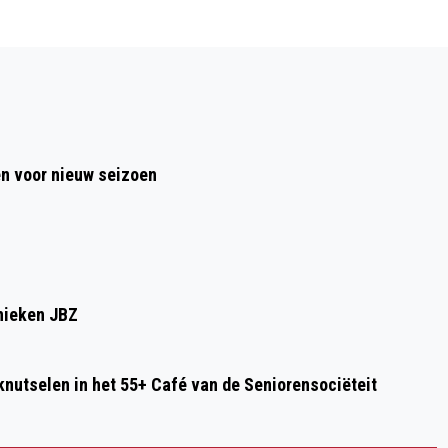
Volgend artikel
STICHTING BROCANTEMARKT IN
HEUSDEN ORGANISEERT BROCANTE EN
ANTIEK MARKT
en voor nieuw seizoen
inieken JBZ
knutselen in het 55+ Café van de Seniorensociëteit