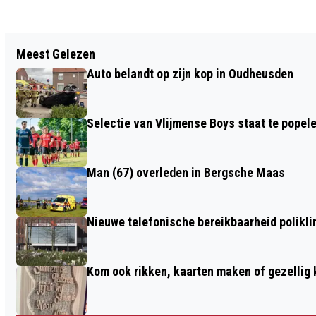
Vorig artikel
Meest Gelezen
LEZING ‘BEGRAVEN EN
Auto belandt op zijn kop in Oudheusden
BEGRAAFPLAATSEN IN HEUSDEN’
Selectie van Vlijmense Boys staat te popel
Man (67) overleden in Bergsche Maas
Nieuwe telefonische bereikbaarheid polikl
Kom ook rikken, kaarten maken of gezellig 