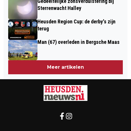
Gedeeltelijke zonsverduistering bij
Sterrenwacht Halley
Heusden Region Cup: de derby's zijn
terug
Man (67) overleden in Bergsche Maas
Meer artikelen