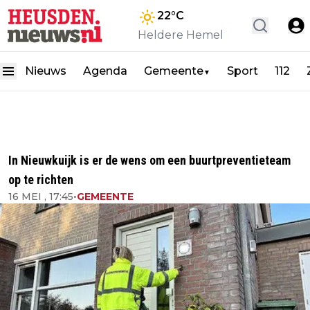
22
°C
Heldere Hemel
Nieuws
Agenda
Gemeente
Sport
112
▼
In Nieuwkuijk is er de wens om een buurtpreventieteam
op te richten
16 MEI , 17:45
•
GEMEENTE