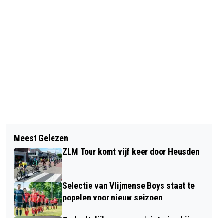
Vorig artikel
Volgend artikel
WEEK VAN DE SCHILDKLIER 2026 -
Meest Gelezen
BRAND IN LOODS AAN GROTESTRAAT
WAT IS ER TE DOEN IN NOORD
ZLM Tour komt vijf keer door Heusden
IN HEESBEEN
BRABANT?
Selectie van Vlijmense Boys staat te
popelen voor nieuw seizoen