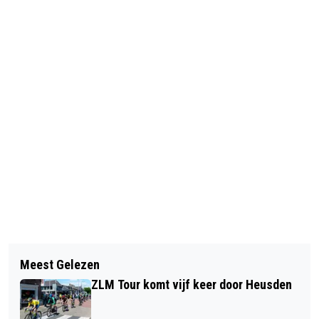
Vorig artikel
Volgend artikel
BEZOEK COBRA MUSEUM OP
Meest Gelezen
MARIE VAN DE MIDDELHAAI: ’T
WOENSDAG 15 JULI
ZLM Tour komt vijf keer door Heusden
RÉGET