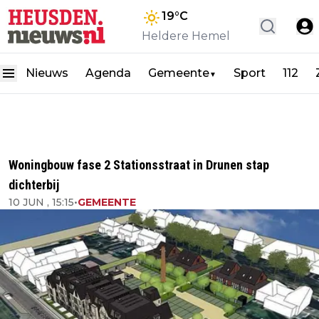
19
°C
Heldere Hemel
Nieuws
Agenda
Gemeente
Sport
112
▼
Woningbouw fase 2 Stationsstraat in Drunen stap
dichterbij
10 JUN , 15:15
•
GEMEENTE