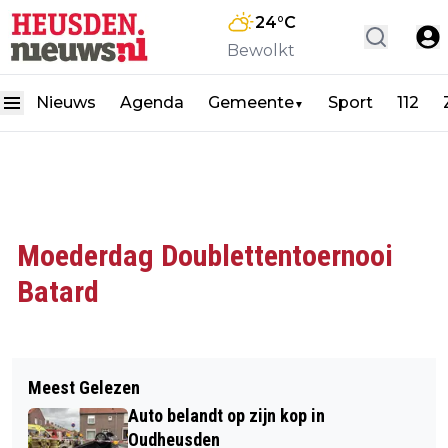
24
°C
Bewolkt
Nieuws
Agenda
Gemeente
Sport
112
▼
Moederdag Doublettentoernooi
Batard
Meest Gelezen
Auto belandt op zijn kop in
Oudheusden