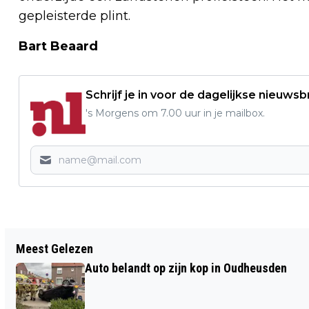
gepleisterde plint.
Bart Beaard
Schrijf je in voor de dagelijkse nieuwsb
's Morgens om 7.00 uur in je mailbox.
Vorig artikel
Meest Gelezen
FOTOSPEURTOCHT OP DE BOERDERIJ EN
Auto belandt op zijn kop in Oudheusden
FIETSVAARDIGHEDEN BIJ JEUGD
VAKANTIE VREUGD DRUNEN