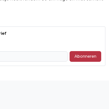
rief
Abonneren
Volgend artikel
A59: WEEKENDAFSLUITING TUSSEN
WAALWIJK EN HEUSDEN VAN 11 T/M 14
JULI