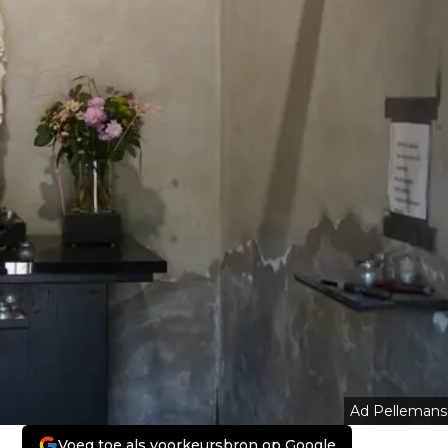
Ad Pellemans
Voeg toe als voorkeursbron op Google