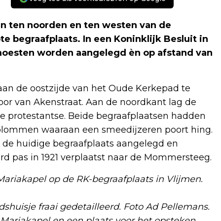
en ten noorden en ten westen van de
e begraafplaats. In een Koninklijk Besluit in
moesten worden aangelegd èn op afstand van
an de oostzijde van het Oude Kerkepad te
toor van Akenstraat. Aan de noordkant lag de
de protestantse. Beide begraafplaatsen hadden
kolommen waaraan een smeedijzeren poort hing.
k de huidige begraafplaats aangelegd en
rd pas in 1921 verplaatst naar de Mommersteeg.
ariakapel op de RK-begraafplaats in Vlijmen.
dshuisje fraai gedetailleerd. Foto Ad Pellemans.
 Mariakapel en een plaats voor het opsteken