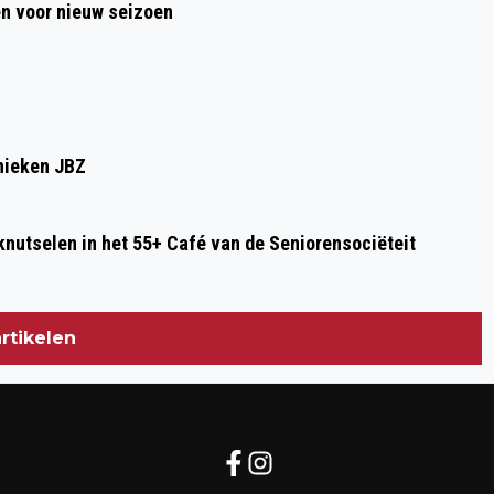
en voor nieuw seizoen
inieken JBZ
knutselen in het 55+ Café van de Seniorensociëteit
rtikelen