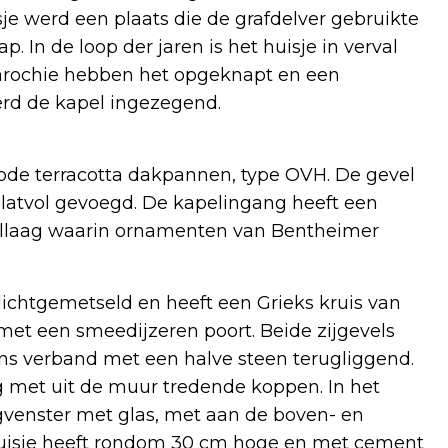
e werd een plaats die de grafdelver gebruikte
. In de loop der jaren is het huisje in verval
 parochie hebben het opgeknapt en een
erd de kapel ingezegend.
ode terracotta dakpannen, type OVH. De gevel
platvol gevoegd. De kapelingang heeft een
ollaag waarin ornamenten van Bentheimer
ichtgemetseld en heeft een Grieks kruis van
et een smeedijzeren poort. Beide zijgevels
ens verband met een halve steen terugliggend.
 met uit de muur tredende koppen. In het
gvenster met glas, met aan de boven- en
 huisje heeft rondom 30 cm hoge en met cement