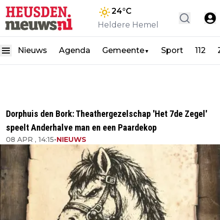
24
°C
Heldere Hemel
Nieuws
Agenda
Gemeente
Sport
112
▼
Dorphuis den Bork: Theathergezelschap 'Het 7de Zegel'
speelt Anderhalve man en een Paardekop
08 APR , 14:15
•
NIEUWS