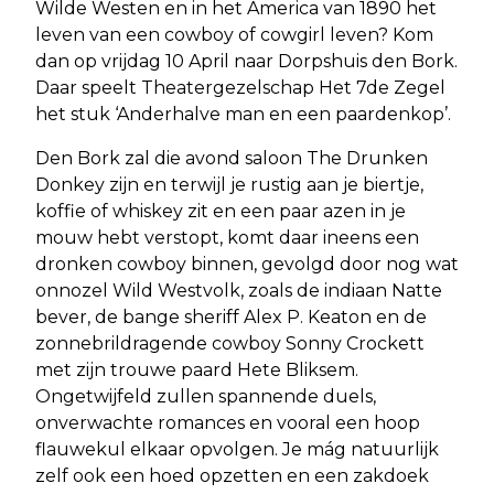
Wilde Westen en in het America van 1890 het
leven van een cowboy of cowgirl leven? Kom
dan op vrijdag 10 April naar Dorpshuis den Bork.
Daar speelt Theatergezelschap Het 7de Zegel
het stuk ‘Anderhalve man en een paardenkop’.
Den Bork zal die avond saloon The Drunken
Donkey zijn en terwijl je rustig aan je biertje,
koffie of whiskey zit en een paar azen in je
mouw hebt verstopt, komt daar ineens een
dronken cowboy binnen, gevolgd door nog wat
onnozel Wild Westvolk, zoals de indiaan Natte
bever, de bange sheriff Alex P. Keaton en de
zonnebrildragende cowboy Sonny Crockett
met zijn trouwe paard Hete Bliksem.
Ongetwijfeld zullen spannende duels,
onverwachte romances en vooral een hoop
flauwekul elkaar opvolgen. Je mág natuurlijk
zelf ook een hoed opzetten en een zakdoek