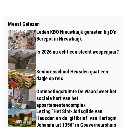
Vorig artikel
Volgend artikel
BOLLENTEELT: WIE NEEMT NU ECHT
Meest Gelezen
TOEKOMSTIGE BEWONERS VAN HET
ACTIE?
Leden KBO Nieuwkuijk genieten bij D’n
CPO-PROJECT GORSEN II IN ELSHOUT
Berepot in Nieuwkuijk
LEGGEN DE EERSTE STEEN
Is 2026 nu echt een slecht wespenjaar?
Seniorenschool Heusden gaat een
dagje op reis
Ontmoetingsruimte De Waard weer het
sociale hart van het
appartementencomplex
Lezing “Het Sint-Jorisgilde van
Heusden en de ‘giftbrief’ van Hertogin
Johanna uit 1356" in Gouverneurshuis