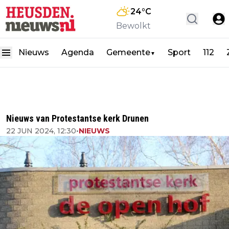
24
°C
Bewolkt
Nieuws
Agenda
Gemeente
Sport
112
▼
Nieuws van Protestantse kerk Drunen
22 JUN 2024, 12:30
•
NIEUWS