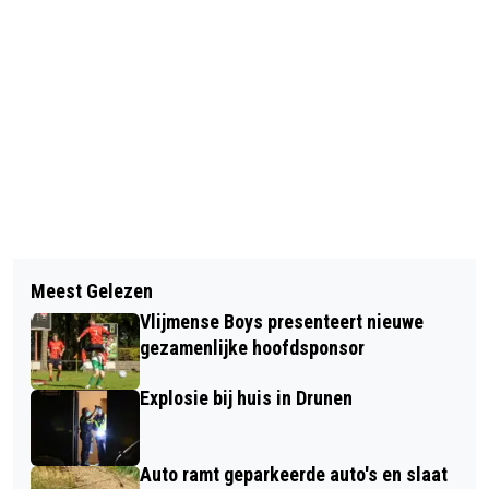
Vorig artikel
Volgend artikel
BUURTBEMIDDELING HEUSDEN
Meest Gelezen
NEPMAIL VAN ‘FACEBOOK’
VERSLAAT LANDELIJK GEMIDDELDE
Vlijmense Boys presenteert nieuwe
OVERTREDEN REGELS TRUC VAN
gezamenlijke hoofdsponsor
OPLICHTERS
Explosie bij huis in Drunen
Auto ramt geparkeerde auto's en slaat