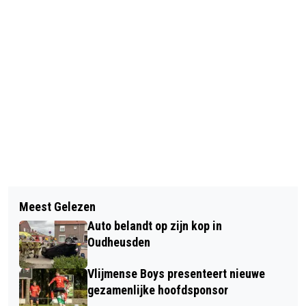
Vorig artikel
Volgend artikel
BENDEFESTIJN 2025: EEN MAGISCHE
Meest Gelezen
HEUSDEN DRAAIT OP VOOR 66
REIS DOOR TIJD EN VERBEELDING IN
Auto belandt op zijn kop in
MILJOEN AAN GOL-KOSTEN
NIEUWKUIJK
Oudheusden
Vlijmense Boys presenteert nieuwe
gezamenlijke hoofdsponsor