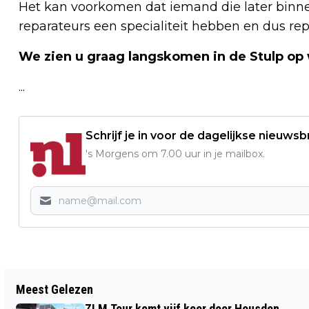
Het kan voorkomen dat iemand die later bin
reparateurs een specialiteit hebben en dus rep
We zien u graag langskomen in de Stulp op 
...
Schrijf je in voor de dagelijkse nieuwsb
's Morgens om 7.00 uur in je mailbox.
Vorig artikel
Meest Gelezen
KOUD SERVEREN OPEN AIR AL 15 JAAR
ZLM Tour komt vijf keer door Heusden