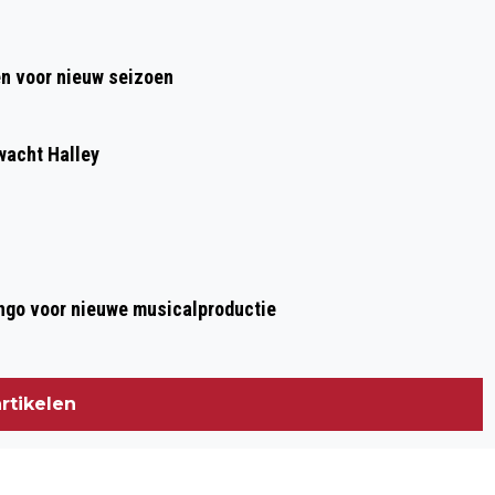
VOET VOOR ZIEKE MEDEWERKER DIE
AVOND BIERTJES TAPT
en voor nieuw seizoen
wacht Halley
ngo voor nieuwe musicalproductie
rtikelen