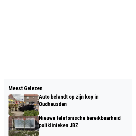
Vorig artikel
Volgend artikel
MAN OVERLEDEN NADAT HIJ IN DE
Meest Gelezen
SELECTIE V.V. NIEUWKUIJK VIERT
PROBLEMEN KWAM TIJDENS
Auto belandt op zijn kop in
TOPSEIZOEN OP MALLORCA
ZWEMMEN
Oudheusden
Nieuwe telefonische bereikbaarheid
poliklinieken JBZ