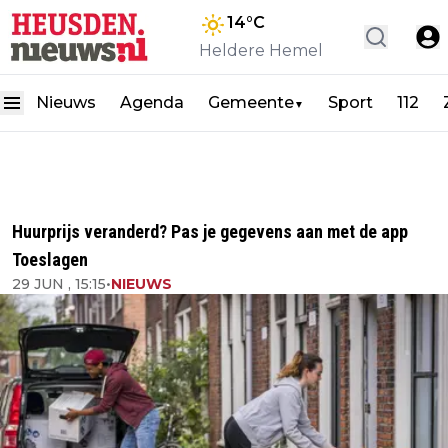
14
°C
Heldere Hemel
Nieuws
Agenda
Gemeente
Sport
112
▼
Huurprijs veranderd? Pas je gegevens aan met de app
Toeslagen
29 JUN , 15:15
•
NIEUWS