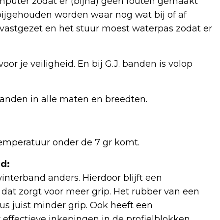
omputer zodat er (bijna) geen fouten gemaakt
jgehouden worden waar nog wat bij of af
astgezet en het stuur moest waterpas zodat er
r je veiligheid. En bij G.J. banden is volop
nden in alle maten en breedten.
emperatuur onder de 7 gr komt.
d:
interband anders. Hierdoor blijft een
 dat zorgt voor meer grip. Het rubber van een
s juist minder grip. Ook heeft een
 effectieve inkepingen in de profielblokken.