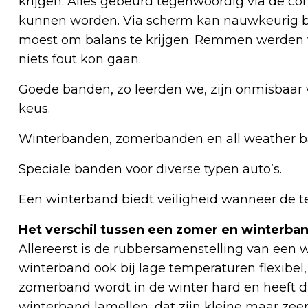
krijgen. Alles gebeurd tegenwoordig via de c
kunnen worden. Via scherm kan nauwkeurig bi
moest om balans te krijgen. Remmen werden v
niets fout kon gaan.
Goede banden, zo leerden we, zijn onmisbaar voo
keus.
Winterbanden, zomerbanden en all weather ba
Speciale banden voor diverse typen auto’s.
Een winterband biedt veiligheid wanneer de t
Het verschil tussen een zomer en winterban
Allereerst is de rubbersamenstelling van een w
winterband ook bij lage temperaturen flexibel,
zomerband wordt in de winter hard en heeft du
winterband lamellen, dat zijn kleine maar zeer