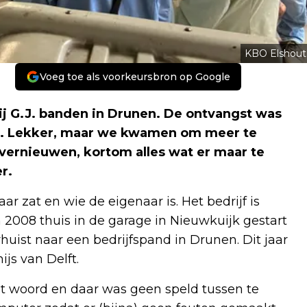
KBO Elshout
Voeg toe als voorkeursbron op Google
ij G.J. banden in Drunen. De ontvangst was
aar. Lekker, maar we kwamen om meer te
, vernieuwen, kortom alles wat er maar te
r.
ar zat en wie de eigenaar is. Het bedrijf is
n 2008 thuis in de garage in Nieuwkuijk gestart
verhuist naar een bedrijfspand in Drunen. Dit jaar
js van Delft.
 het woord en daar was geen speld tussen te