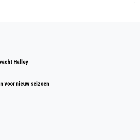
Volgend artikel
NEFF KOOKDEMO BIJ MARQUARDT
KÜCHEN OISTERWIJK: ONTDEK WAT
MODERNE KEUKENAPPARATUUR ÉCHT
wacht Halley
KAN!
en voor nieuw seizoen