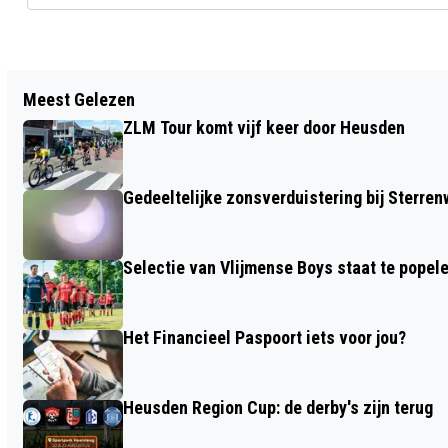
Vorig artikel
Meest Gelezen
HET ADEMT TECHNIEK TIJDENS DE 8E
ZLM Tour komt vijf keer door Heusden
EDITIE VAN DE DAG VAN DE TECHNIEK
HEUSDEN
Gedeeltelijke zonsverduistering bij Sterren
Selectie van Vlijmense Boys staat te popel
Het Financieel Paspoort iets voor jou?
Heusden Region Cup: de derby's zijn terug