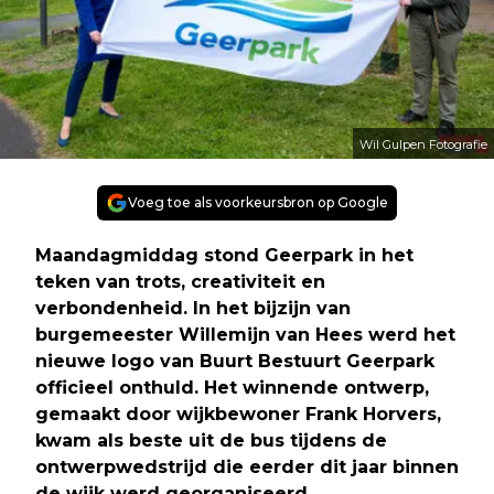
Wil Gulpen Fotografie
Voeg toe als voorkeursbron op Google
Maandagmiddag stond Geerpark in het
teken van trots, creativiteit en
verbondenheid. In het bijzijn van
burgemeester Willemijn van Hees werd het
nieuwe logo van Buurt Bestuurt Geerpark
officieel onthuld. Het winnende ontwerp,
gemaakt door wijkbewoner Frank Horvers,
kwam als beste uit de bus tijdens de
ontwerpwedstrijd die eerder dit jaar binnen
de wijk werd georganiseerd.