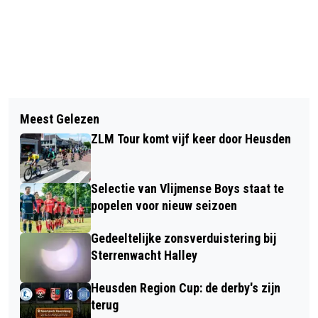
Vorig artikel
Volgend artikel
VIJF JUBILARISSEN BIJ
Meest Gelezen
8E EDITIE VAN DE DAG VAN DE
TONEELVERENIGING ONA
ZLM Tour komt vijf keer door Heusden
TECHNIEK HEUSDEN 'ONTDEK DE
WERELD VAN TECHNIEK'
Selectie van Vlijmense Boys staat te
popelen voor nieuw seizoen
Gedeeltelijke zonsverduistering bij
Sterrenwacht Halley
Heusden Region Cup: de derby's zijn
terug