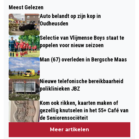
Volgend artikel
TACHOS WINT EERSTE
Meest Gelezen
GEWELDIGE WORKSHOP MET MISHA
PROMOTIEDUEL IN VOLLE
Auto belandt op zijn kop in
GABRIEL BIJ URBANSTYLZ
DILLENBURCHT
Oudheusden
Selectie van Vlijmense Boys staat te
popelen voor nieuw seizoen
Man (67) overleden in Bergsche Maas
Nieuwe telefonische bereikbaarheid
poliklinieken JBZ
Kom ook rikken, kaarten maken of
gezellig knutselen in het 55+ Café van
de Seniorensociëteit
Meer artikelen