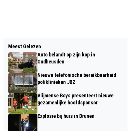
Vorig artikel
Volgend artikel
ONTSLAG OP STAANDE VOET NA
Meest Gelezen
ALLEEN MAAR VOORDELEN BIJ KBO
SCHELDPARTIJ KOMT WERKGEVER
Auto belandt op zijn kop in
ELSHOUT LIDMAATSCHAP
DUUR TE STAAN
Oudheusden
Nieuwe telefonische bereikbaarheid
poliklinieken JBZ
Vlijmense Boys presenteert nieuwe
gezamenlijke hoofdsponsor
Explosie bij huis in Drunen