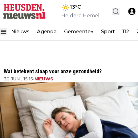
13
°C
Heldere Hemel
Nieuws
Agenda
Gemeente
Sport
112
▼
Wat betekent slaap voor onze gezondheid?
30 JUN , 15:15
•
NIEUWS