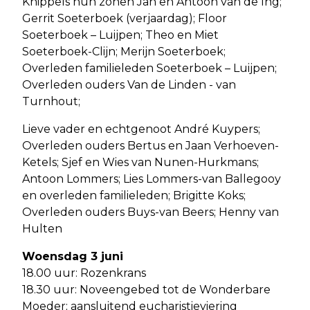
Knippels hun zonen Jan en Antoon van de Ing;
Gerrit Soeterboek (verjaardag); Floor
Soeterboek – Luijpen; Theo en Miet
Soeterboek-Clijn; Merijn Soeterboek;
Overleden familieleden Soeterboek – Luijpen;
Overleden ouders Van de Linden - van
Turnhout;
Lieve vader en echtgenoot André Kuypers;
Overleden ouders Bertus en Jaan Verhoeven-
Ketels; Sjef en Wies van Nunen-Hurkmans;
Antoon Lommers; Lies Lommers-van Ballegooy
en overleden familieleden; Brigitte Koks;
Overleden ouders Buys-van Beers; Henny van
Hulten
Woensdag 3 juni
18.00 uur: Rozenkrans
18.30 uur: Noveengebed tot de Wonderbare
Moeder; aansluitend eucharistieviering