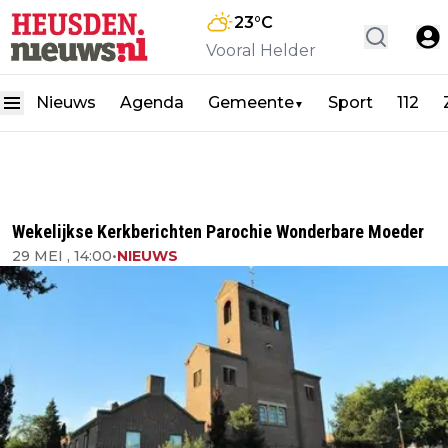
23
°C
Vooral Helder
Nieuws
Agenda
Gemeente
Sport
112
▼
Wekelijkse Kerkberichten Parochie Wonderbare Moeder
29 MEI , 14:00
•
NIEUWS