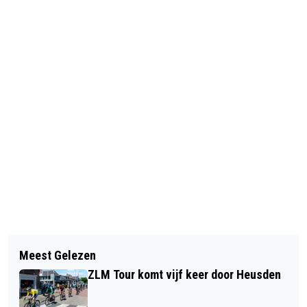
Vorig artikel
Volgend artikel
GEWELDIGE WORKSHOP MET MISHA
Meest Gelezen
LEZING ‘BEGRAVEN EN
GABRIEL BIJ URBANSTYLZ
ZLM Tour komt vijf keer door Heusden
BEGRAAFPLAATSEN IN HEUSDEN’