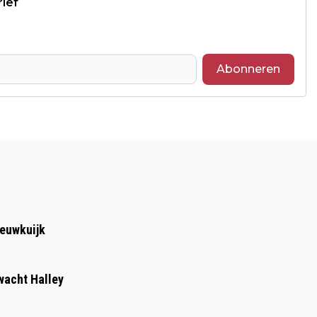
rief
Abonneren
Volgend artikel
INSCHRIJVING BASISCURSUS
ERFGOEDSCHOOL 2026 GEOPEND
ieuwkuijk
wacht Halley