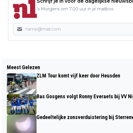
Schrijf je in voor de dagelijkse nieuwsb
's Morgens om 7.00 uur in je mailbox.
Vorig artikel
Meest Gelezen
B-FRESH NEDERLANDS KAMPIOEN
ZLM Tour komt vijf keer door Heusden
HIPHOP IN NIJKERK
Bas Gosgens volgt Ronny Everaets bij VV N
Gedeeltelijke zonsverduistering bij Sterren