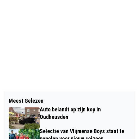
Vorig artikel
Volgend artikel
OMGEVINGSVISIE CDA HEUSDEN
Meest Gelezen
POSTZEGELBEURS BIJ PHILATRON IN
BETREFT “HET VLIJMENS LINT”
Auto belandt op zijn kop in
ELSHOUT OP ZATERDAG 12 MAART
Oudheusden
Selectie van Vlijmense Boys staat te
popelen voor nieuw seizoen