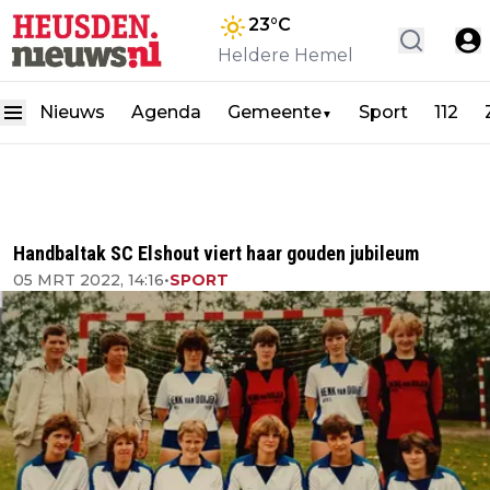
23
°C
Heldere Hemel
Nieuws
Agenda
Gemeente
Sport
112
▼
Handbaltak SC Elshout viert haar gouden jubileum
05 MRT 2022, 14:16
•
SPORT