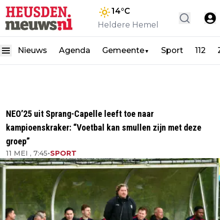
14
°C
Heldere Hemel
Nieuws
Agenda
Gemeente
Sport
112
▼
NEO’25 uit Sprang-Capelle leeft toe naar
kampioenskraker: “Voetbal kan smullen zijn met deze
groep”
11 MEI , 7:45
•
SPORT