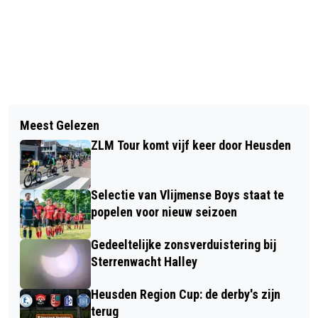
Vorig artikel
Volgend artikel
RKDVC DOET GOEDE ZAKEN NA WINST
Meest Gelezen
DAUWTRAPPEN NAAR ELSHOUT:
IN TILBURG
ZLM Tour komt vijf keer door Heusden
MARIALIEDJES DOOR FIEDELINO
Selectie van Vlijmense Boys staat te
popelen voor nieuw seizoen
Gedeeltelijke zonsverduistering bij
Sterrenwacht Halley
Heusden Region Cup: de derby's zijn
terug