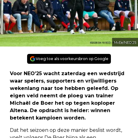
MvEe/NEO 25
Voeg toe als voorkeursbron op Google
Voor NEO’25 wacht zaterdag een wedstrijd
waar spelers, supporters en vrijwilligers
wekenlang naar toe hebben geleefd. Op
eigen veld neemt de ploeg van trainer
Michaël de Boer het op tegen koploper
Altena. De opdracht is helder: winnen
betekent kampioen worden.
Dat het seizoen op deze manier beslist wordt,
voelt volgens De Boer bijna als een