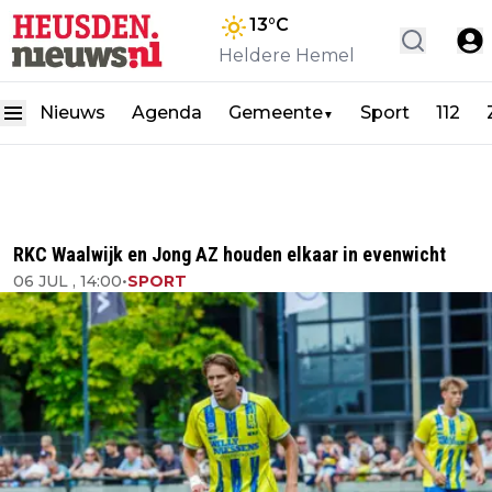
13
°C
Heldere Hemel
Nieuws
Agenda
Gemeente
Sport
112
▼
RKC Waalwijk en Jong AZ houden elkaar in evenwicht
06 JUL , 14:00
•
SPORT