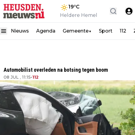
19
°C
Heldere Hemel
Nieuws
Agenda
Gemeente
Sport
112
▼
Automobilist overleden na botsing tegen boom
08 JUL , 11:15
•
112