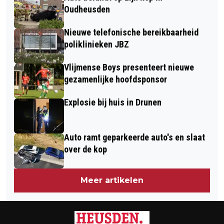
BIJ KASTEEL STEENENBURG
FOTOSPEURTOCHT OP DE BOERDERIJ
Oudheusden
TOE
Nieuwe telefonische bereikbaarheid
poliklinieken JBZ
Vlijmense Boys presenteert nieuwe
gezamenlijke hoofdsponsor
Explosie bij huis in Drunen
Auto ramt geparkeerde auto's en slaat
over de kop
Meer artikelen