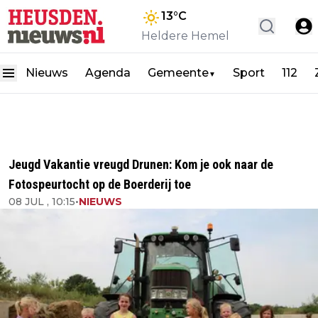
13
°C
Heldere Hemel
Nieuws
Agenda
Gemeente
Sport
112
▼
Jeugd Vakantie vreugd Drunen: Kom je ook naar de
Fotospeurtocht op de Boerderij toe
08 JUL , 10:15
•
NIEUWS