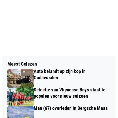
Vorig artikel
Volgend artikel
PORTUGESE AANVALLER KEYAN
Meest Gelezen
AUTOMOBILIST OVERLEDEN NA
VARELA KIEST VOOR RKC WAALWIJK
Auto belandt op zijn kop in
BOTSING TEGEN BOOM
Oudheusden
Selectie van Vlijmense Boys staat te
popelen voor nieuw seizoen
Man (67) overleden in Bergsche Maas