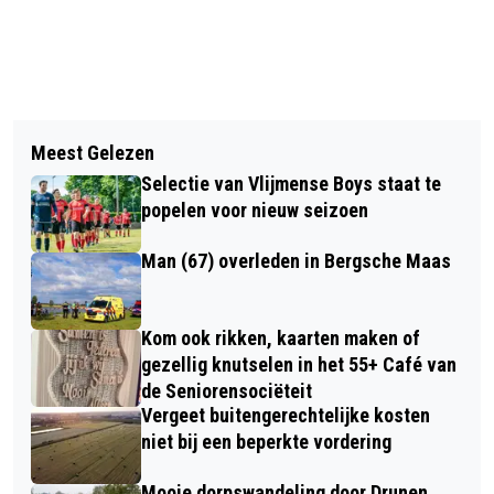
Vorig artikel
Volgend artikel
DOUBLETTEN TOERNOOI BIJ BATARD
Meest Gelezen
DOENER VAN HEUSDEN:
DRUNEN
Selectie van Vlijmense Boys staat te
HANDBOOGSPORTVERENIGING
popelen voor nieuw seizoen
CONSTANTIA
Man (67) overleden in Bergsche Maas
Kom ook rikken, kaarten maken of
gezellig knutselen in het 55+ Café van
de Seniorensociëteit
Vergeet buitengerechtelijke kosten
niet bij een beperkte vordering
Mooie dorpswandeling door Drunen