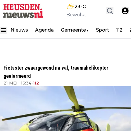
23
°C
Bewolkt
Nieuws
Agenda
Gemeente
Sport
112
▼
Fietsster zwaargewond na val, traumahelikopter
gealarmeerd
21 MEI , 13:34
•
112