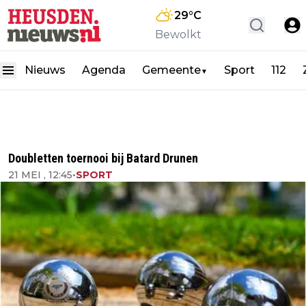
29
°C
Bewolkt
Nieuws
Agenda
Gemeente
Sport
112
▼
Doubletten toernooi bij Batard Drunen
21 MEI , 12:45
•
SPORT