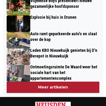
Vlijmense Boys presenteert nieuwe
TRAUMAHELIKOPTER GEALARMEERD
MANTELZORGVERGOEDING
gezamenlijke hoofdsponsor
Explosie bij huis in Drunen
Auto ramt geparkeerde auto's en slaat
over de kop
Leden KBO Nieuwkuijk genieten bij D’n
Berepot in Nieuwkuijk
Ontmoetingsruimte De Waard weer het
sociale hart van het
appartementencomplex
Meer artikelen