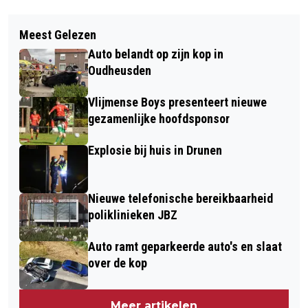
Vorig artikel
Volgend artikel
KOUD SERVEREN OPEN AIR LAAT
Meest Gelezen
KOERSBALMIDDAG BIJ KBO
PUBLIEK GENIETEN
Auto belandt op zijn kop in
NIEUWKUIJK
Oudheusden
Vlijmense Boys presenteert nieuwe
gezamenlijke hoofdsponsor
Explosie bij huis in Drunen
Nieuwe telefonische bereikbaarheid
poliklinieken JBZ
Auto ramt geparkeerde auto's en slaat
over de kop
Meer artikelen