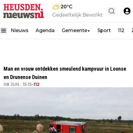
20
°C
Gedeeltelijk Bewolkt
Nieuws
Agenda
Gemeente
Sport
112
▼
Man en vrouw ontdekken smeulend kampvuur in Loonse
en Drunense Duinen
08 JUN , 15:15
•
112