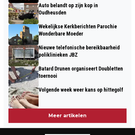
Auto belandt op zijn kop in
Oudheusden
Wekelijkse Kerkberichten Parochie
Wonderbare Moeder
Nieuwe telefonische bereikbaarheid
poliklinieken JBZ
Batard Drunen organiseert Doubletten
toernooi
Volgende week weer kans op hittegolf
Meer artikelen