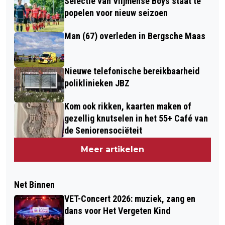
Selectie van Vlijmense Boys staat te
popelen voor nieuw seizoen
Man (67) overleden in Bergsche Maas
Nieuwe telefonische bereikbaarheid
poliklinieken JBZ
Kom ook rikken, kaarten maken of
gezellig knutselen in het 55+ Café van
de Seniorensociëteit
Meer artikelen
Net Binnen
VET-Concert 2026: muziek, zang en
dans voor Het Vergeten Kind