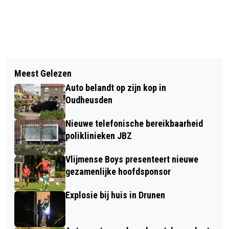
Vorig artikel
Volgend artikel
ALTIJD MOE? SOMS LIGT DE
Meest Gelezen
DE VLIEDBERG KIJKT OVER ZIJN
OORZAAK DIEPER DAN JE DENKT
Auto belandt op zijn kop in
EIGEN GRENZEN!
Oudheusden
Nieuwe telefonische bereikbaarheid
poliklinieken JBZ
Vlijmense Boys presenteert nieuwe
gezamenlijke hoofdsponsor
Explosie bij huis in Drunen