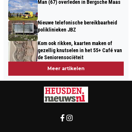
Man (67) overleden in Bergsche Maas
Nieuwe telefonische bereikbaarheid
poliklinieken JBZ
Kom ook rikken, kaarten maken of
gezellig knutselen in het 55+ Café van
de Seniorensociëteit
Meer artikelen