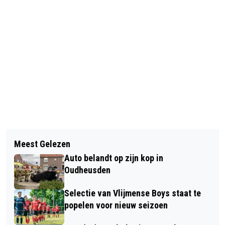
Vorig artikel
Volgend artikel
WALEUK BLIJFT ONDANKS
Meest Gelezen
ZATERMIDDAG DORPSWANDELING
AFSLUITING BRUG DRONGELENS
Auto belandt op zijn kop in
DOOR DRUNEN-WEST
KANAAL GOED BEREIKBAAR
Oudheusden
Selectie van Vlijmense Boys staat te
popelen voor nieuw seizoen