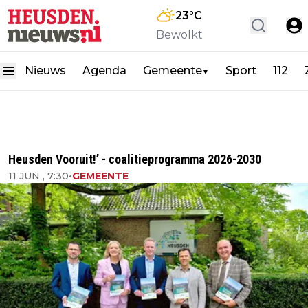
23
°C
Bewolkt
Nieuws
Agenda
Gemeente
Sport
112
▼
Heusden Vooruit!’ - coalitieprogramma 2026-2030
11 JUN , 7:30
•
GEMEENTE