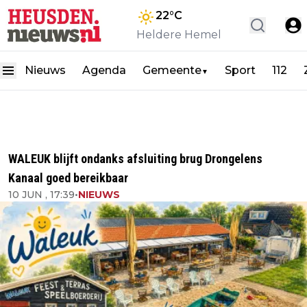
22
°C
Heldere Hemel
Nieuws
Agenda
Gemeente
Sport
112
▼
WALEUK blijft ondanks afsluiting brug Drongelens
Kanaal goed bereikbaar
10 JUN , 17:39
•
NIEUWS