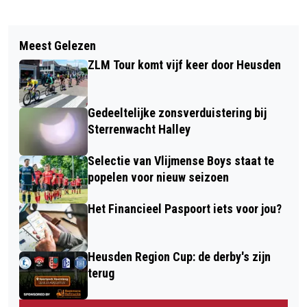
Vorig artikel
Volgend artikel
MARIE VAN DE MIDDELHAAI: ’T
Meest Gelezen
HEUSDEN VOORUIT!’ -
RÉGET
ZLM Tour komt vijf keer door Heusden
COALITIEPROGRAMMA 2026-2030
Gedeeltelijke zonsverduistering bij
Sterrenwacht Halley
Selectie van Vlijmense Boys staat te
popelen voor nieuw seizoen
Het Financieel Paspoort iets voor jou?
Heusden Region Cup: de derby's zijn
terug