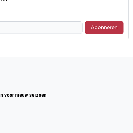
Abonneren
Volgend artikel
NATIONALE SENIORENDAG OP VRIJDAG
11 OKTOBER
en voor nieuw seizoen