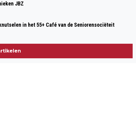
inieken JBZ
knutselen in het 55+ Café van de Seniorensociëteit
rtikelen