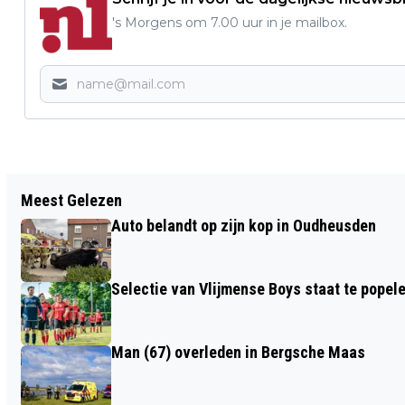
's Morgens om 7.00 uur in je mailbox.
Vorig artikel
Meest Gelezen
AQUAMIGOS DAMES 1 VERLIEZEN NIPT
Auto belandt op zijn kop in Oudheusden
(7-8)
Selectie van Vlijmense Boys staat te popel
Man (67) overleden in Bergsche Maas