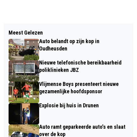
Vorig artikel
Volgend artikel
KOMEND WEEKEND 12E EXPOSITIE
Meest Gelezen
LANTAARNPALEN SCHEEFGETROKKEN
FOTOCLUB PS4FUN
Auto belandt op zijn kop in
AAN DE D’OLTREMONTWEG IN
Oudheusden
ELSHOUT
Nieuwe telefonische bereikbaarheid
poliklinieken JBZ
Vlijmense Boys presenteert nieuwe
gezamenlijke hoofdsponsor
Explosie bij huis in Drunen
Auto ramt geparkeerde auto's en slaat
over de kop