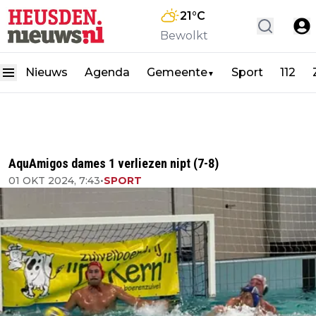
21
°C
Bewolkt
Nieuws
Agenda
Gemeente
Sport
112
▼
AquAmigos dames 1 verliezen nipt (7-8)
01 OKT 2024, 7:43
•
SPORT