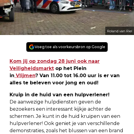
Roland van Riel
Voeg toe als voorkeursbron op Google
Kom jij op zondag 28 juni ook naar
V
eiligheidsmarkt
op het Plein
in
Vlijmen
?
Van 11.00 tot 16.00 uur is er van
alles te beleven voor jong en oud!
Kruip in de huid van een hulpverlener!
De aanwezige hulpdiensten geven de
bezoekers een interessant kijkje achter de
schermen. Je kunt in de huid kruipen van een
hulpverlener! Ook geniet je van verschillende
demonstraties, zoals het blussen van een brand