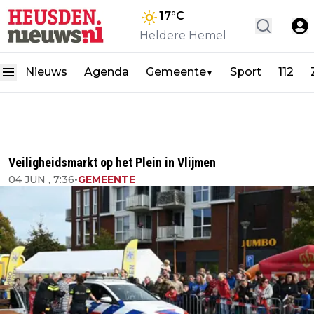
17
°C
Heldere Hemel
Nieuws
Agenda
Gemeente
Sport
112
▼
Veiligheidsmarkt op het Plein in Vlijmen
04 JUN , 7:36
•
GEMEENTE