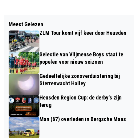
Vorig artikel
Volgend artikel
CULTUUR ALS KOMPAS VOOR DE
Meest Gelezen
VLIJMENSE BOYS TRAPT 100-JARIG
TOEKOMST: HEUSDENSE
ZLM Tour komt vijf keer door Heusden
JUBILEUM AF MET FEESTELIJKE
LEERKRACHTEN BOUWEN AAN
JEUGDACTIVITEIT
CREATIEF ONDERWIJS
Selectie van Vlijmense Boys staat te
popelen voor nieuw seizoen
Gedeeltelijke zonsverduistering bij
Sterrenwacht Halley
Heusden Region Cup: de derby's zijn
terug
Man (67) overleden in Bergsche Maas