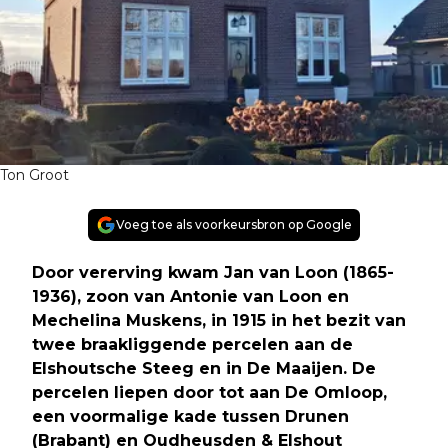
Ton Groot
Voeg toe als voorkeursbron op Google
Door vererving kwam Jan van Loon (1865-
1936), zoon van Antonie van Loon en
Mechelina Muskens, in 1915 in het bezit van
twee braakliggende percelen aan de
Elshoutsche Steeg en in De Maaijen. De
percelen liepen door tot aan De Omloop,
een voormalige kade tussen Drunen
(Brabant) en Oudheusden & Elshout