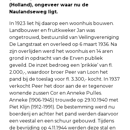
(Holland), ongeveer waar nu de
Naulandseweg ligt.
In 1923 liet hij daarop een woonhuis bouwen.
Landbouwer en fruitkweker Jan was
ongetrouwd, bestuurslid van Veilingvereniging
De Langstraat en overleed op 6 maart 1936. Na
zijn overlijden werd het woonhuis en 14 aren
grond in opdracht van de Erven publiek
geveild. De inzet bedroeg een ‘prikkie’ van fl.
2.000,-, waardoor broer Peer van Loon het
pand bij de toeslag voor fl. 3.300,- kocht. In 1937
verkocht Peer het door aan de er tegenover
wonende zussen Cor en Anneke Pulles.
Anneke (1906-1945) trouwde op 29.10.1940 met
Piet Klijn (1912-1991). De bestemming werd nu
boerderij en achter het pand werden daarvoor
een veestal en een schuur gebouwd. Tijdens
de bevrijding op 4.11.1944 werden deze stal en