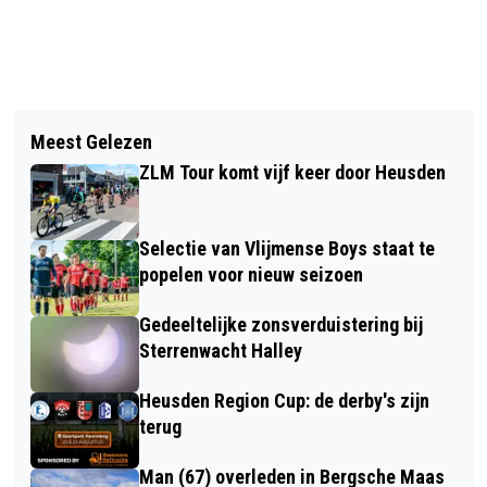
Vorig artikel
Volgend artikel
THEODOOR VAN DEN BRANDT IS
Meest Gelezen
SPETTERENDE CARNAVALSOPTOCHT
HAORENDAMMER VAN HET JAOR
ZLM Tour komt vijf keer door Heusden
BS DE VIJFHOEVEN GROOT SUCCES
2026
Selectie van Vlijmense Boys staat te
popelen voor nieuw seizoen
Gedeeltelijke zonsverduistering bij
Sterrenwacht Halley
Heusden Region Cup: de derby's zijn
terug
Man (67) overleden in Bergsche Maas