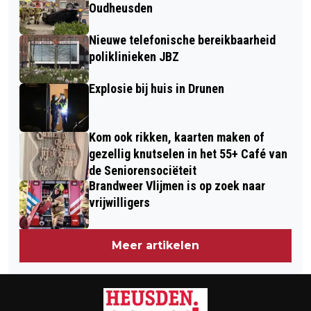
PREMIER LEAGUE, MAAR SCHADE IN
Oudheusden
DE STAND VALT MEE
Nieuwe telefonische bereikbaarheid
poliklinieken JBZ
Explosie bij huis in Drunen
Kom ook rikken, kaarten maken of
gezellig knutselen in het 55+ Café van
de Seniorensociëteit
Brandweer Vlijmen is op zoek naar
vrijwilligers
Meer artikelen