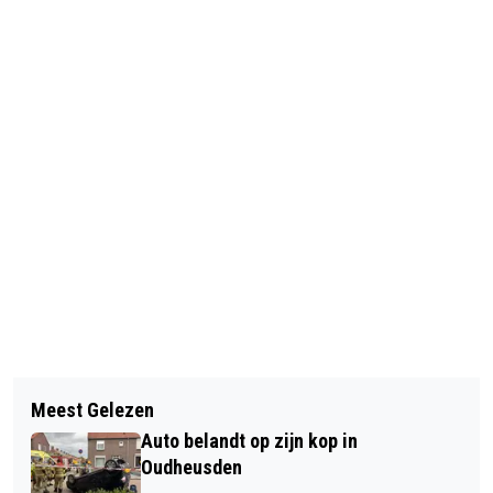
Vorig artikel
Volgend artikel
KOM OOK OUDERWETS GEZELLIG
Meest Gelezen
PRIJZEN POSTCODELOTERIJ
KIENEN BIJ KBO NIEUWKUIJK
Auto belandt op zijn kop in
GEMEENTE HEUSDEN MEI 2025
Oudheusden