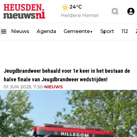
24
°C
Heldere Hemel
Nieuws
Agenda
Gemeente
Sport
112
▼
Jeugdbrandweer behaald voor 1e keer in het bestaan de
halve finale van Jeugdbrandweer wedstrijden!
01 JUN 2025, 7:30
•
NIEUWS