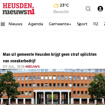
23
°C
Bewolkt
Nieuws
Agenda
Gemeente
Sport
112
▼
Man uit gemeente Heusden krijgt geen straf oplichten
van sneakerbedrijf
07 JUL , 15:15
•
NIEUWS