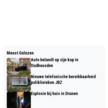
Vorig artikel
Volgend artikel
PROJECT GOL: DRONGELENS
Meest Gelezen
DRIE VOERTUIGEN BOTSEN OP FLY-
KANAALWEG DEELS OPEN VOOR
Auto belandt op zijn kop in
OVER NAAR A59
VERKEER
Oudheusden
Nieuwe telefonische bereikbaarheid
poliklinieken JBZ
Explosie bij huis in Drunen