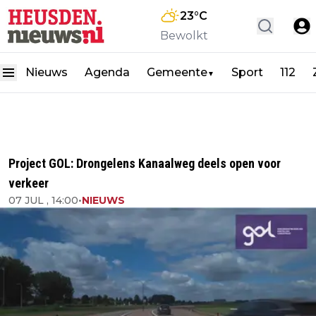
23
°C
Bewolkt
Nieuws
Agenda
Gemeente
Sport
112
▼
Project GOL: Drongelens Kanaalweg deels open voor
verkeer
07 JUL , 14:00
•
NIEUWS