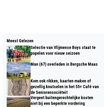
Vorig artikel
Volgend artikel
WAAROM JE HEUSDEN.NIEUWS.NL
Meest Gelezen
MAN UIT GEMEENTE HEUSDEN KRIJGT
KUNT TOEVOEGEN ALS
Selectie van Vlijmense Boys staat te
GEEN STRAF OPLICHTEN VAN
VOORKEURSBRON OP GOOGLE
popelen voor nieuw seizoen
SNEAKERBEDRIJF
Man (67) overleden in Bergsche Maas
Kom ook rikken, kaarten maken of
gezellig knutselen in het 55+ Café van
de Seniorensociëteit
Vergeet buitengerechtelijke kosten
niet bij een beperkte vordering