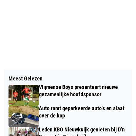
Vorig artikel
Volgend artikel
WEKELIJKSE KERKBERICHTEN
Meest Gelezen
OPSLAGLOCATIE VOOR ILLEGALE
PAROCHIE WONDERBARE MOEDER
Vlijmense Boys presenteert nieuwe
SIGARETTEN ONTDEKT IN VLIJMEN
gezamenlijke hoofdsponsor
EN ’S HERTOGENBOSCH
Auto ramt geparkeerde auto's en slaat
over de kop
Leden KBO Nieuwkuijk genieten bij D’n