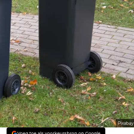
Pixabay
Voeg toe als voorkeursbron op Google