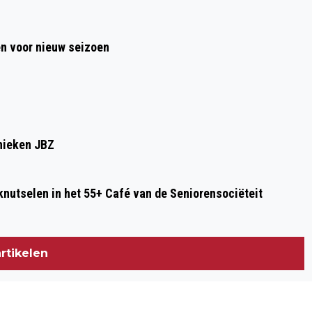
APPELBÓÒM
en voor nieuw seizoen
inieken JBZ
knutselen in het 55+ Café van de Seniorensociëteit
rtikelen