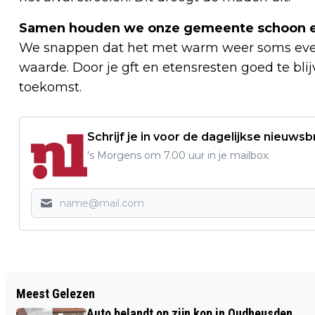
Samen houden we onze gemeente schoon e
We snappen dat het met warm weer soms even e
waarde. Door je gft en etensresten goed te b
toekomst.
Schrijf je in voor de dagelijkse nieuwsb
's Morgens om 7.00 uur in je mailbox.
Vorig artikel
Meest Gelezen
AFTRAP VERENIGD LEISURE HEUSDEN
Auto belandt op zijn kop in Oudheusden