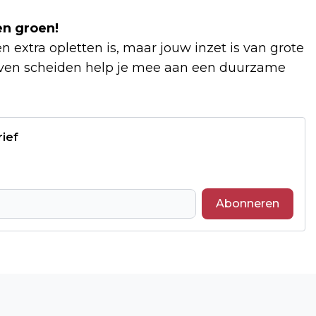
n groen!
xtra opletten is, maar jouw inzet is van grote
lijven scheiden help je mee aan een duurzame
rief
Abonneren
Volgend artikel
MARIE VAN DE MIDDELHAAI: ONDER D’N