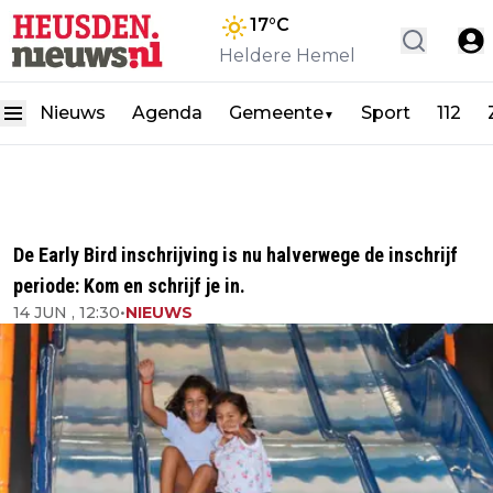
17
°C
Heldere Hemel
Nieuws
Agenda
Gemeente
Sport
112
▼
De Early Bird inschrijving is nu halverwege de inschrijf
periode: Kom en schrijf je in.
14 JUN , 12:30
•
NIEUWS