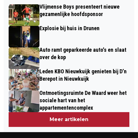
KOPPEL VAN GERWEN-VAN VEEN MET
HALVERWEGE DE INSCHRIJF PERIODE:
Vlijmense Boys presenteert nieuwe
MOEITE NAAR KWARTFINALES WORLD
KOM EN SCHRIJF JE IN.
gezamenlijke hoofdsponsor
CUP OF DARTS
Explosie bij huis in Drunen
Auto ramt geparkeerde auto's en slaat
over de kop
Leden KBO Nieuwkuijk genieten bij D’n
Berepot in Nieuwkuijk
Ontmoetingsruimte De Waard weer het
sociale hart van het
appartementencomplex
Meer artikelen