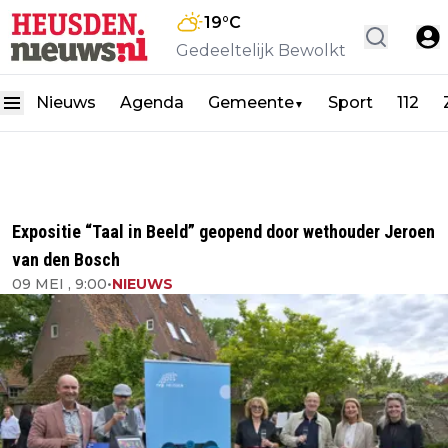
19
°C
Gedeeltelijk Bewolkt
Nieuws
Agenda
Gemeente
Sport
112
▼
Expositie “Taal in Beeld” geopend door wethouder Jeroen
van den Bosch
09 MEI , 9:00
•
NIEUWS