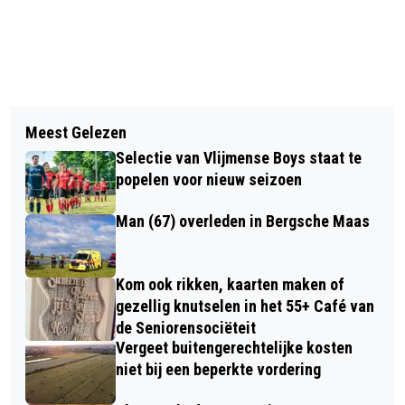
Vorig artikel
Volgend artikel
WEKELIJKSE KERKBERICHTEN
Meest Gelezen
MONUMENTEN EN HEUSDENS
PAROCHIE HEILIGE AUGUSTINUS
Selectie van Vlijmense Boys staat te
ERFGOED: IPPERHOEVE 2,
popelen voor nieuw seizoen
HAARSTEEG
Man (67) overleden in Bergsche Maas
Kom ook rikken, kaarten maken of
gezellig knutselen in het 55+ Café van
de Seniorensociëteit
Vergeet buitengerechtelijke kosten
niet bij een beperkte vordering