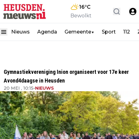
16
°C
Bewolkt
Nieuws
Agenda
Gemeente
Sport
112
▼
Gymnastiekvereniging Inion organiseert voor 17e keer
Avond4daagse in Heusden
20 MEI , 10:15
•
NIEUWS