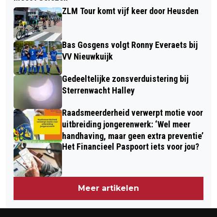
HISTORISCH HEUSDEN: HENDRIK
BUITEN JE EIGEN BUBBEL STAPT”
ZLM Tour komt vijf keer door Heusden
LOEFF: BURGEMEESTER VAN DRUNEN,
OUDHEUSDEN EN ELSHOUT, VUGHT EN
Bas Gosgens volgt Ronny Everaets bij
‘S-HERTOGENBOSCH
VV Nieuwkuijk
Gedeeltelijke zonsverduistering bij
Sterrenwacht Halley
Raadsmeerderheid verwerpt motie voor
uitbreiding jongerenwerk: ‘Wel meer
handhaving, maar geen extra preventie’
Het Financieel Paspoort iets voor jou?
Meer artikelen